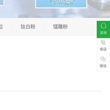
粒
钛白粉
镭雕粉
咨询
电话
微信