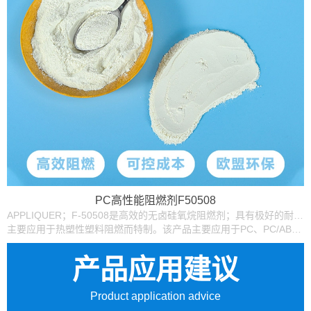
PC高性能阻燃剂F50508
APPLIQUER；F-50508是高效的无卤硅氧烷阻燃剂；具有极好的耐候性、耐水解性以及持久防火性。不溶于水推荐应用于PC以及PC合金无卤阻燃，同时PC材料保持原有的物.PC阻燃制品推荐：PC+GF电表外壳，墙面开关面板，充电器外壳。
主要应用于热塑性塑料阻燃而特制。该产品主要应用于PC、PC/ABS、PPO等无卤阻燃改性.阻燃效果好,加快树脂表面成炭速度。 加有：APPLIQUER：F-50508，燃烧后,表面光滑。
产品应用建议
Product application advice